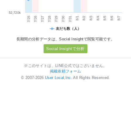
52,720k
7/30
8/6
7/26
8/2
7/29
8/5
7/25
8/1
8/4
7/28
7/31
8/7
7/27
8/3
友だち数（人）
長期間の分析データは、Social Insightで閲覧可能です。
Social Insightで分析
※このサイトは、LINE公式ではございません。
掲載依頼フォーム
© 2007-2026
User Local,Inc.
All Rights Reserved.